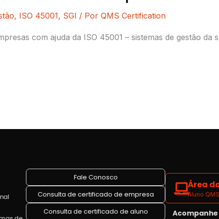
stão
,
ISO 45001
,
SGI
/ Por
QMS Certification
resas com ajuda da ISO 45001 – sistemas de gestão da sa
Fale Conosco
Área do
Consulta de certificado de empresa
Aluno QMS 
onal
Consulta de certificado de aluno
Acompanhe a
emas de