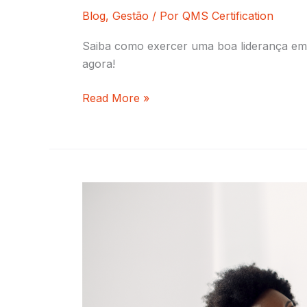
Blog
,
Gestão
/ Por
QMS Certification
Saiba como exercer uma boa liderança em t
agora!
Read More »
Como
promover
saúde
mental
nas
empresas
com