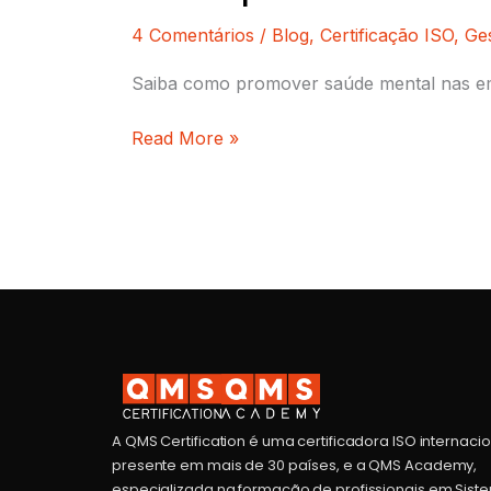
4 Comentários
/
Blog
,
Certificação ISO
,
Ge
Saiba como promover saúde mental nas emp
Read More »
A QMS Certification é uma certificadora ISO internaci
presente em mais de 30 países, e a QMS Academy,
especializada na formação de profissionais em Sist