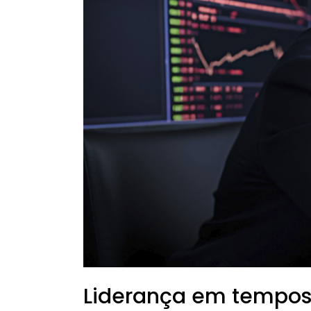
os
desafios?
Liderança em tempos 