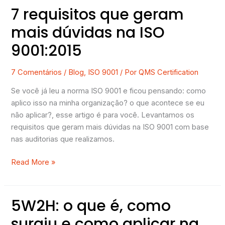
7 requisitos que geram
7
requisitos
mais dúvidas na ISO
que
9001:2015
geram
mais
dúvidas
7 Comentários
/
Blog
,
ISO 9001
/ Por
QMS Certification
na
Se você já leu a norma ISO 9001 e ficou pensando: como
ISO
aplico isso na minha organização? o que acontece se eu
9001:2015
não aplicar?, esse artigo é para você. Levantamos os
requisitos que geram mais dúvidas na ISO 9001 com base
nas auditorias que realizamos.
Read More »
5W2H: o que é, como
5W2H:
o
surgiu e como aplicar na