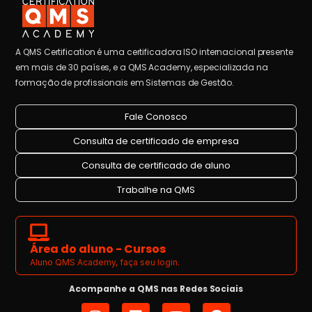
A QMS Certification é uma certificadora ISO internacional presente
em mais de 30 países, e a QMS Academy, especializada na
formação de profissionais em Sistemas de Gestão.
Fale Conosco
Consulta de certificado de empresa
Consulta de certificado de aluno
Trabalhe na QMS
Área do aluno - Cursos
Aluno QMS Academy, faça seu login.
Acompanhe a QMS nas Redes Sociais
I
L
Y
F