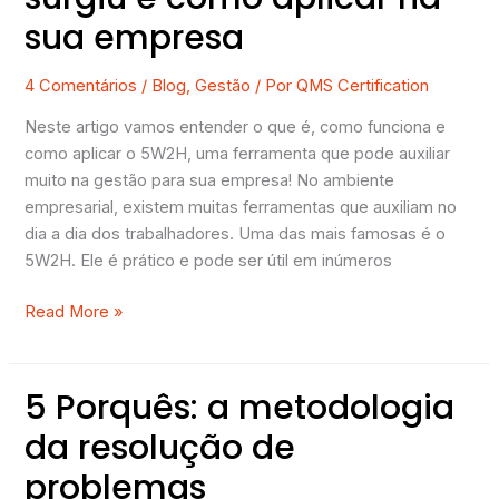
que
sua empresa
é,
como
surgiu
4 Comentários
/
Blog
,
Gestão
/ Por
QMS Certification
e
Neste artigo vamos entender o que é, como funciona e
como
como aplicar o 5W2H, uma ferramenta que pode auxiliar
aplicar
muito na gestão para sua empresa! No ambiente
na
empresarial, existem muitas ferramentas que auxiliam no
sua
dia a dia dos trabalhadores. Uma das mais famosas é o
empresa
5W2H. Ele é prático e pode ser útil em inúmeros
Read More »
5 Porquês: a metodologia
5
Porquês:
da resolução de
a
problemas
metodologia