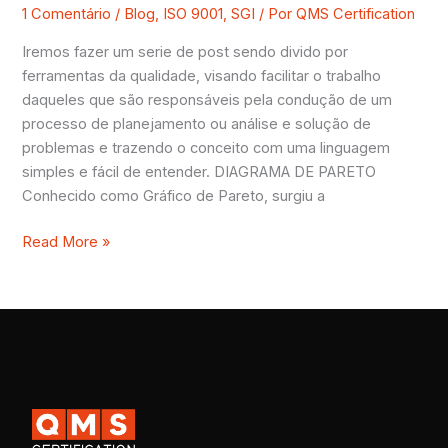
–
1 Comentário
/
Blog
,
ISO 9001
,
SGI
/ Por
QMS Certification
DIAGRAMA
Iremos fazer um serie de post sendo divido por
DE
ferramentas da qualidade, visando facilitar o trabalho
PARETO
daqueles que são responsáveis pela condução de um
processo de planejamento ou análise e solução de
problemas e trazendo o conceito com uma linguagem
simples e fácil de entender. DIAGRAMA DE PARETO
Conhecido como Gráfico de Pareto, surgiu a
Read More »