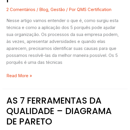
da
resolução
2 Comentários
/
Blog
,
Gestão
/ Por
QMS Certification
de
Nesse artigo vamos entender o que é, como surgiu esta
problemas
técnica e como a aplicação dos 5 porquês pode ajudar
sua organização. Os processos da sua empresa podem,
às vezes, apresentar adversidades e quando elas
aparecem, precisamos identificar suas causas para que
possamos resolvê-las da melhor maneira possível. Os 5
porquês é uma das técnicas
Read More »
AS 7 FERRAMENTAS DA
AS
7
QUALIDADE – DIAGRAMA
FERRAMENTAS
DE PARETO
DA
QUALIDADE