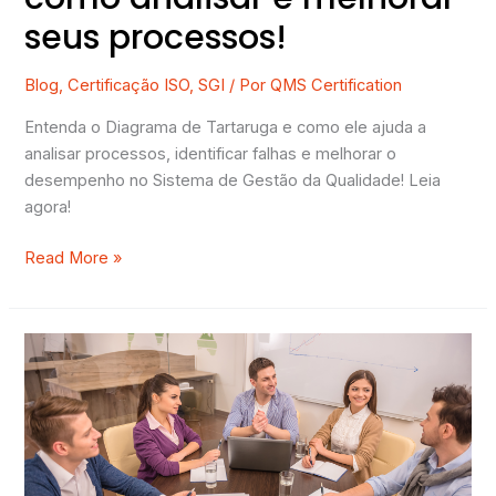
seus processos!
Blog
,
Certificação ISO
,
SGI
/ Por
QMS Certification
Entenda o Diagrama de Tartaruga e como ele ajuda a
analisar processos, identificar falhas e melhorar o
desempenho no Sistema de Gestão da Qualidade! Leia
agora!
Read More »
O
que
é
o
departamento
da