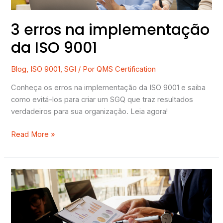
3 erros na implementação
da ISO 9001
Blog
,
ISO 9001
,
SGI
/ Por
QMS Certification
Conheça os erros na implementação da ISO 9001 e saiba
como evitá-los para criar um SGQ que traz resultados
verdadeiros para sua organização. Leia agora!
Read More »
Auditoria
de
manutenção
na
ISO