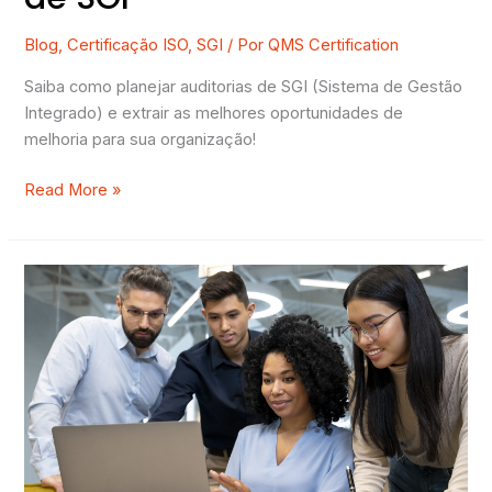
Blog
,
Certificação ISO
,
SGI
/ Por
QMS Certification
Saiba como planejar auditorias de SGI (Sistema de Gestão
Integrado) e extrair as melhores oportunidades de
melhoria para sua organização!
Read More »
3
erros
na
implementação
da
ISO
9001