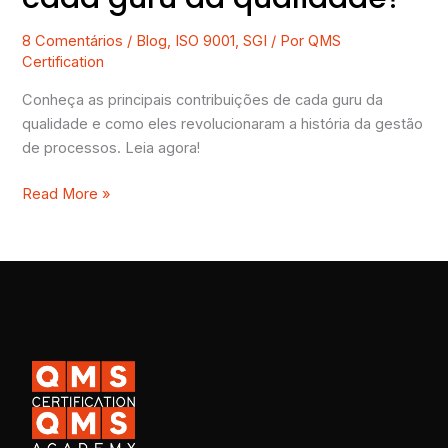
8 Comentários
/
Blog
,
ISO 9001
,
SGI
/ Por
QMS
Certification
Conheça as principais contribuições de cada guru da
qualidade e como eles revolucionaram a história da gestão
de processos. Leia agora!
Read More »