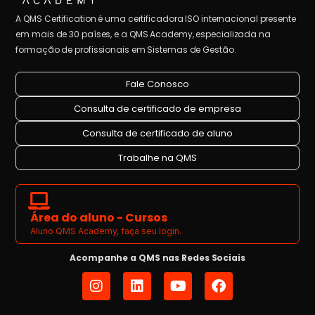
A QMS Certification é uma certificadora ISO internacional presente
em mais de 30 países, e a QMS Academy, especializada na
formação de profissionais em Sistemas de Gestão.
Fale Conosco
Consulta de certificado de empresa
Consulta de certificado de aluno
Trabalhe na QMS
Área do aluno - Cursos
Aluno QMS Academy, faça seu login.
Acompanhe a QMS nas Redes Sociais
I
L
Y
F
n
i
o
a
s
n
u
c