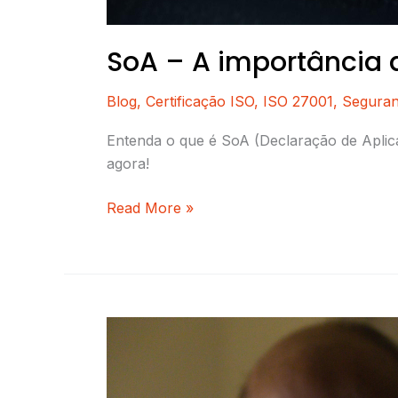
SoA – A importância 
Blog
,
Certificação ISO
,
ISO 27001
,
Seguran
Entenda o que é SoA (Declaração de Aplicab
agora!
Read More »
Compliance:
boas
dicas
para