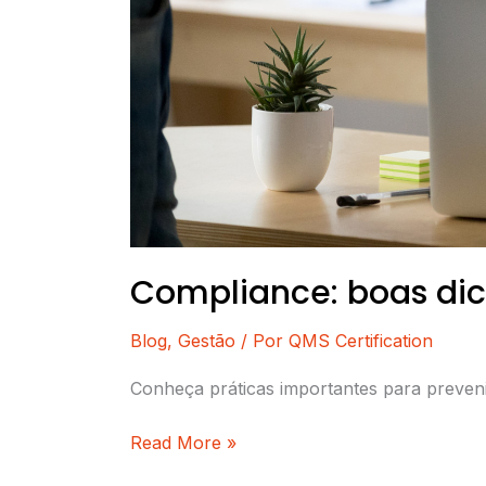
Compliance: boas dic
Blog
,
Gestão
/ Por
QMS Certification
Conheça práticas importantes para prevenir
Read More »