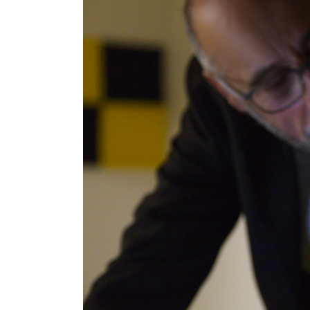
investigar
assédio
nas
empresas