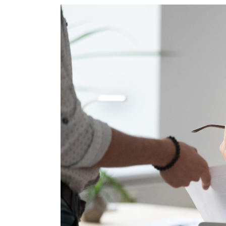
Compliance:
boas
dicas
para
prevenir
assédio
organizacional