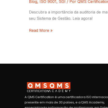
Blog
,
ISO 9001
,
SGI
/ Por
QMS Certificatio
Descubra a importância da auditoria de m
seu Sistema de Gestão. Leia agora!
Read More »
A QMS Certification é uma certificadora ISO internaci
presente em mais de 30 países, e a QMS Academy,
especializada na formação de profissionais em Sist