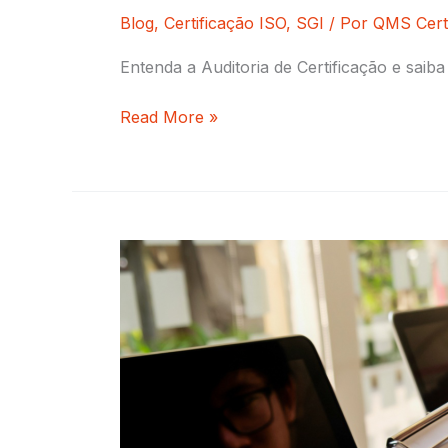
Blog
,
Certificação ISO
,
SGI
/ Por
QMS Certi
Entenda a Auditoria de Certificação e sai
Read More »
Auditoria
de
manutenção
na
ISO
9001