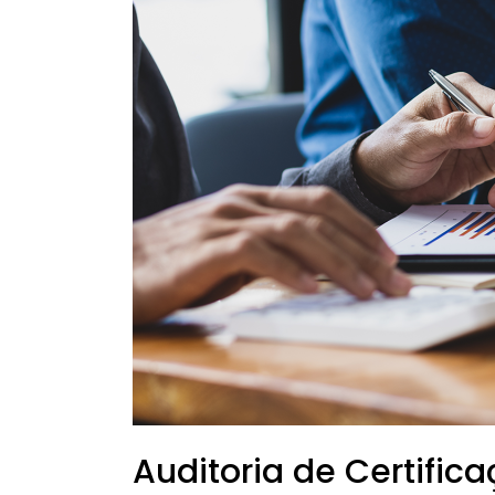
como
funciona?
Auditoria de Certific