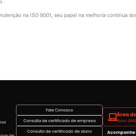
n
anutenção na ISO 9001, seu papel na melhoria contínua do
Fale Conosco
Área do
Consulta de certificado de empresa
Aluno QMS 
onal
Consulta de certificado de aluno
Acompanhe a
emas de