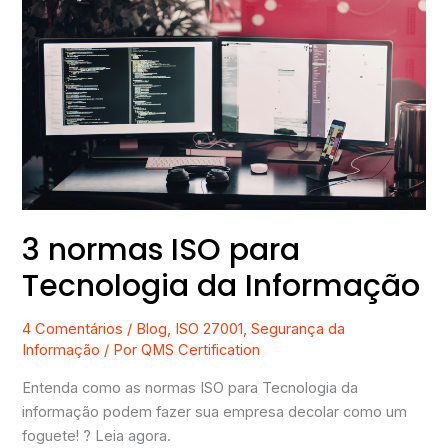
normas
ISO
para
Tecnologia
da
Informação
3 normas ISO para
Tecnologia da Informação
4 Comentários
/
Blog
,
ISO 27001
,
Segurança da
Informação
/ Por
QMS Certification
Entenda como as normas ISO para Tecnologia da
informação podem fazer sua empresa decolar como um
foguete! ? Leia agora.