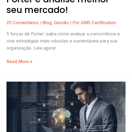
seu mercado!
20 Comentários
/
Blog
,
Gestão
/ Por
QMS Certification
5 forças de Porter: saiba como analisar a concorrência e
criar estratégias mais robustas e sustentáveis para sua
organização. Leia agora!
Read More »
Transição
para
ISO
27001:2022
–
Informações
+