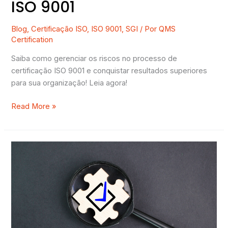
ISO 9001
Blog
,
Certificação ISO
,
ISO 9001
,
SGI
/ Por
QMS
Certification
Saiba como gerenciar os riscos no processo de
certificação ISO 9001 e conquistar resultados superiores
para sua organização! Leia agora!
Read More »
Como
manter
a
conformidade
após
a
certificação