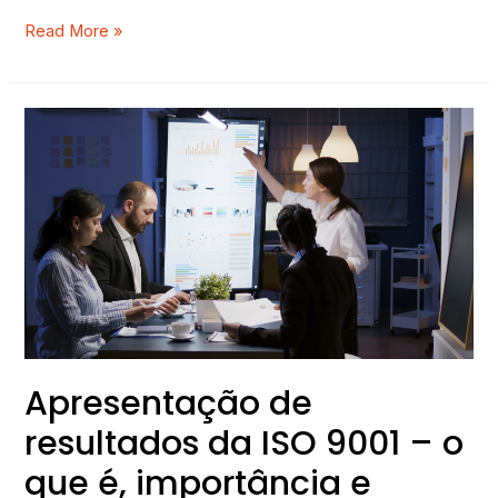
Read More »
Apresentação
de
resultados
da
ISO
9001
–
o
que
é,
importância
Apresentação de
e
resultados da ISO 9001 – o
como
fazer?
que é, importância e