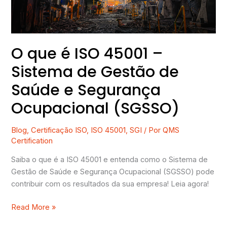
de
Gestão
de
Saúde
O que é ISO 45001 –
e
Sistema de Gestão de
Segurança
Ocupacional
Saúde e Segurança
(SGSSO)
Ocupacional (SGSSO)
Blog
,
Certificação ISO
,
ISO 45001
,
SGI
/ Por
QMS
Certification
Saiba o que é a ISO 45001 e entenda como o Sistema de
Gestão de Saúde e Segurança Ocupacional (SGSSO) pode
contribuir com os resultados da sua empresa! Leia agora!
Read More »