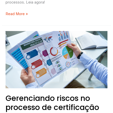
processos. Leia agora!
Read More »
Gerenciando
riscos
no
processo
de
certificação
ISO
9001
Gerenciando riscos no
processo de certificação