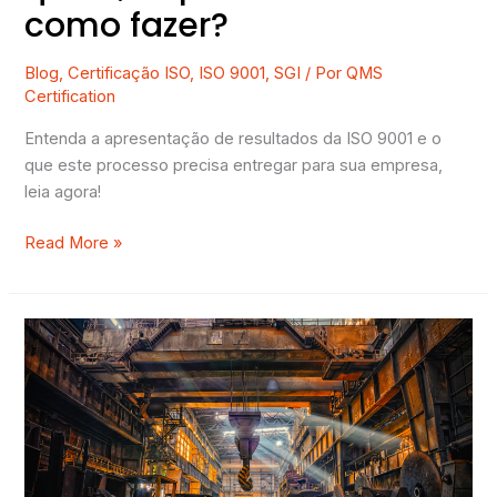
como fazer?
Blog
,
Certificação ISO
,
ISO 9001
,
SGI
/ Por
QMS
Certification
Entenda a apresentação de resultados da ISO 9001 e o
que este processo precisa entregar para sua empresa,
leia agora!
Read More »
O
que
é
ISO
45001
–
Sistema