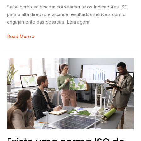
Saiba como selecionar corretamente os Indicadores ISO
para a alta direção e alcance resultados incríveis com o
engajamento das pessoas. Leia agora!
Read More »
Existe
uma
norma
ISO
de
ESG?