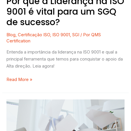
Por que a Liderança na ISO
sucesso?
9001 é vital para um SGQ
de sucesso?
Blog
,
Certificação ISO
,
ISO 9001
,
SGI
/ Por
QMS
Certification
Entenda a importância da liderança na ISO 9001 e qual a
principal ferramenta que temos para conquistar o apoio da
Alta direção. Leia agora!
Read More »
3
Sinais
de
um
Sistema