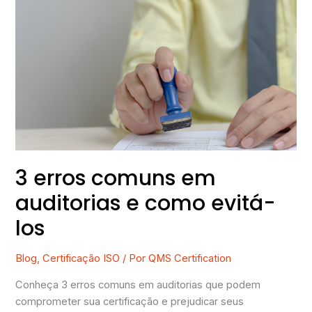
3
erros
comuns
em
auditorias
e
como
evitá-
los
3 erros comuns em
auditorias e como evitá-
los
Blog
,
Certificação ISO
/ Por
QMS Certification
Conheça 3 erros comuns em auditorias que podem
comprometer sua certificação e prejudicar seus