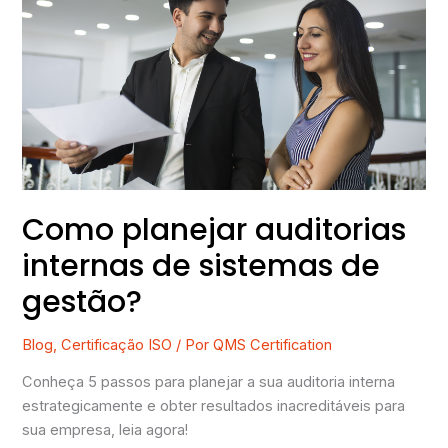
auditorias
internas
de
sistemas
de
gestão?
Como planejar auditorias
internas de sistemas de
gestão?
Blog
,
Certificação ISO
/ Por
QMS Certification
Conheça 5 passos para planejar a sua auditoria interna
estrategicamente e obter resultados inacreditáveis para
sua empresa, leia agora!