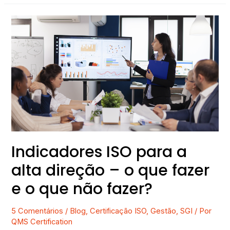
Indicadores
ISO
para
a
alta
direção
–
o
que
fazer
e
Indicadores ISO para a
o
alta direção – o que fazer
que
não
e o que não fazer?
fazer?
5 Comentários
/
Blog
,
Certificação ISO
,
Gestão
,
SGI
/ Por
QMS Certification