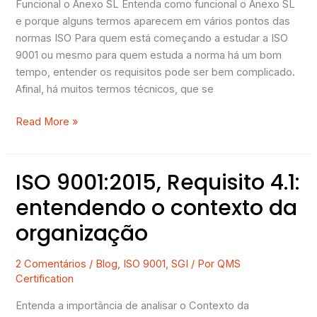
Funcional o Anexo SL Entenda como funcional o Anexo SL
nas
e porque alguns termos aparecem em vários pontos das
normas
normas ISO Para quem está começando a estudar a ISO
ISO
9001 ou mesmo para quem estuda a norma há um bom
tempo, entender os requisitos pode ser bem complicado.
Afinal, há muitos termos técnicos, que se
Read More »
ISO 9001:2015, Requisito 4.1:
ISO
9001:2015,
entendendo o contexto da
Requisito
organização
4.1:
entendendo
o
2 Comentários
/
Blog
,
ISO 9001
,
SGI
/ Por
QMS
Certification
contexto
da
Entenda a importância de analisar o Contexto da
organização