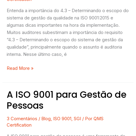
do
Entenda a importância do 4.3 – Determinando o escopo do
sistema
sistema de gestão da qualidade na ISO 9001:2015 e
de
algumas dicas importantes na hora da implementação.
gestão
Muitos auditores subestimam a importância do requisito
da
“4.3 – Determinando o escopo do sistema de gestão da
qualidade
qualidade”, principalmente quando o assunto é auditoria
”
interna. Nesse último caso, é
na
ISO
Read More »
9001:2015
A ISO 9001 para Gestão de
A
ISO
Pessoas
9001
para
3 Comentários
/
Blog
,
ISO 9001
,
SGI
/ Por
QMS
Gestão
Certification
de