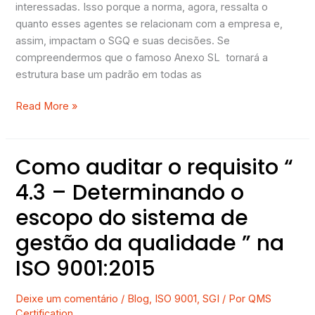
interessadas. Isso porque a norma, agora, ressalta o
quanto esses agentes se relacionam com a empresa e,
assim, impactam o SGQ e suas decisões. Se
compreendermos que o famoso Anexo SL tornará a
estrutura base um padrão em todas as
Read More »
Como auditar o requisito “
Como
auditar
4.3 – Determinando o
o
escopo do sistema de
requisito
“
gestão da qualidade ” na
4.3
ISO 9001:2015
–
Determinando
o
Deixe um comentário
/
Blog
,
ISO 9001
,
SGI
/ Por
QMS
Certification
escopo