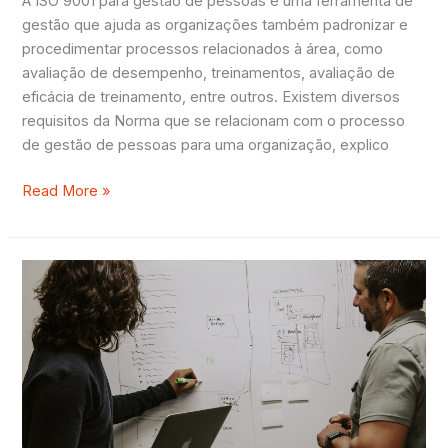
Pessoas
A ISO 9001 para gestão de pessoas é uma ferramenta de
gestão que ajuda as organizações também padronizar e
procedimentar processos relacionados à área, como
avaliação de desempenho, treinamentos, avaliação de
eficácia de treinamento, entre outros. Existem diversos
requisitos da Norma que se relacionam com o processo
de gestão de pessoas para uma organização, explico
Read More »
Como
funciona
a
transição
para
ISO
9001:2015?