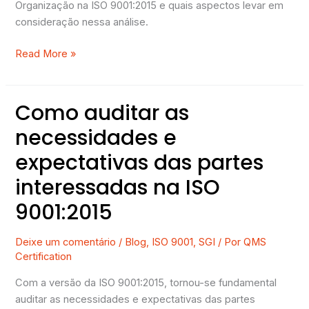
Organização na ISO 9001:2015 e quais aspectos levar em
consideração nessa análise.
Read More »
Como auditar as
Como
auditar
necessidades e
as
expectativas das partes
necessidades
e
interessadas na ISO
expectativas
9001:2015
das
partes
interessadas
Deixe um comentário
/
Blog
,
ISO 9001
,
SGI
/ Por
QMS
Certification
na
ISO
Com a versão da ISO 9001:2015, tornou-se fundamental
9001:2015
auditar as necessidades e expectativas das partes