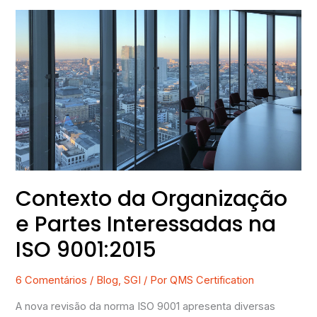
Contexto
da
Organização
e
Partes
Interessadas
na
ISO
9001:2015
Contexto da Organização
e Partes Interessadas na
ISO 9001:2015
6 Comentários
/
Blog
,
SGI
/ Por
QMS Certification
A nova revisão da norma ISO 9001 apresenta diversas