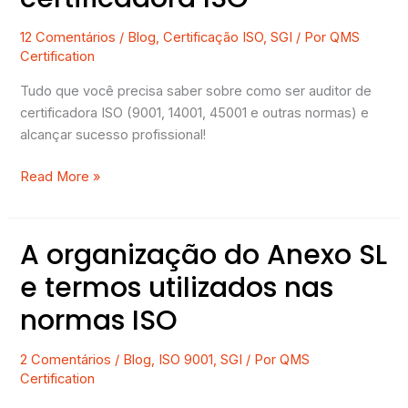
12 Comentários
/
Blog
,
Certificação ISO
,
SGI
/ Por
QMS
Certification
Tudo que você precisa saber sobre como ser auditor de
certificadora ISO (9001, 14001, 45001 e outras normas) e
alcançar sucesso profissional!
Read More »
A organização do Anexo SL
A
organização
e termos utilizados nas
do
normas ISO
Anexo
SL
e
2 Comentários
/
Blog
,
ISO 9001
,
SGI
/ Por
QMS
Certification
termos
utilizados