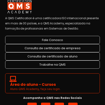
A QMS Certification é uma certificadora ISO internacional presente
em mais de 30 países, e a QMS Academy, especializada na
formação de profissionais em Sistemas de Gestão.
Fale Conosco
Consulta de certificado de empresa
Consulta de certificado de aluno
Trabalhe na QMS
Área do aluno - Cursos
Aluno QMS Academy, faça seu login.
Acompanhe a QMS nas Redes Sociais
I
L
Y
F