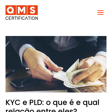
Ir
para
o
conteúdo
KYC
e
PLD:
o
que
é
e
qual
relação
entre
eles?
KYC e PLD: o que é e qual
relação entre eles?