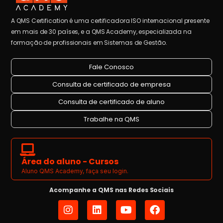
A QMS Certification é uma certificadora ISO internacional presente
em mais de 30 países, e a QMS Academy, especializada na
formação de profissionais em Sistemas de Gestão.
Fale Conosco
Consulta de certificado de empresa
Consulta de certificado de aluno
Trabalhe na QMS
Área do aluno - Cursos
Aluno QMS Academy, faça seu login.
Acompanhe a QMS nas Redes Sociais
I
L
Y
F
n
i
o
a