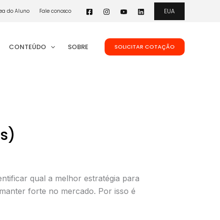
EUA
ea do Aluno
Fale conosco
CONTEÚDO
SOBRE
SOLICITAR COTAÇÃO
s)
ificar qual a melhor estratégia para
manter forte no mercado. Por isso é