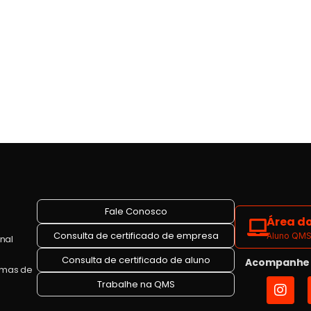
Fale Conosco
Área do
Consulta de certificado de empresa
Aluno QMS 
onal
Consulta de certificado de aluno
Acompanhe a
emas de
I
Trabalhe na QMS
n
s