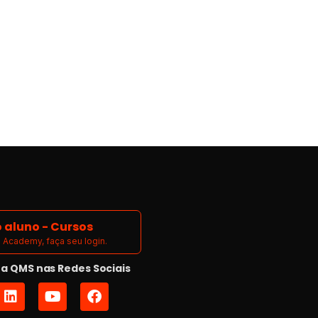
 aluno - Cursos
Academy, faça seu login.
 QMS nas Redes Sociais
L
Y
F
i
o
a
n
u
c