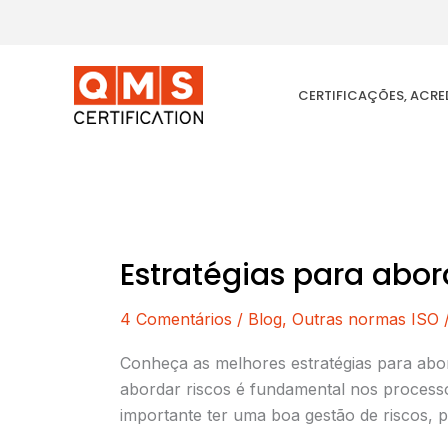
Ir
para
o
conteúdo
CERTIFICAÇÕES, ACR
Estratégias para abo
Estratégias
para
4 Comentários
/
Blog
,
Outras normas ISO
abordar
ameaças
Conheça as melhores estratégias para abor
(gestão
abordar riscos é fundamental nos processo
de
importante ter uma boa gestão de riscos, 
riscos)