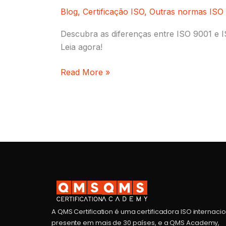
Blog
,
Certificação ISO
,
Outras normas ISO
Descubra as diferenças entre ISO 9001 e I
Leia agora!
Read More »
A QMS Certification é uma certificadora ISO internaci
presente em mais de 30 países, e a QMS Academy,