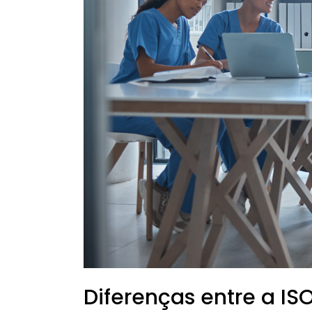
7101
para
qualidade
na
saúde
Diferenças entre a IS