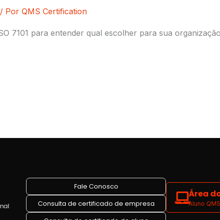
/ Por
QMS Certification
SO 7101 para entender qual escolher para sua organização
Fale Conosco
Área do
Consulta de certificado de empresa
Aluno QMS 
onal