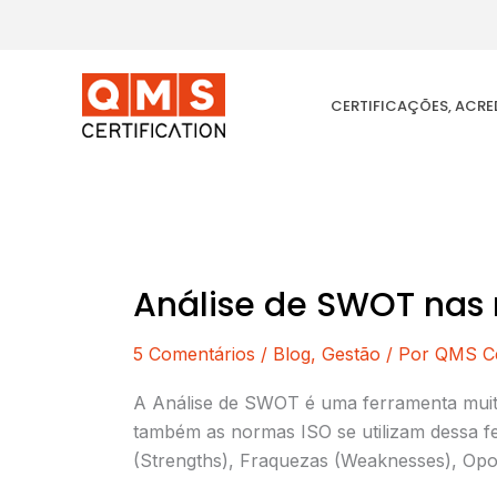
Ir
para
o
conteúdo
CERTIFICAÇÕES, ACR
Análise de SWOT nas
Análise
de
5 Comentários
/
Blog
,
Gestão
/ Por
QMS Cer
SWOT
nas
A Análise de SWOT é uma ferramenta muito
normas
também as normas ISO se utilizam dessa f
ISO
(Strengths), Fraquezas (Weaknesses), Opor