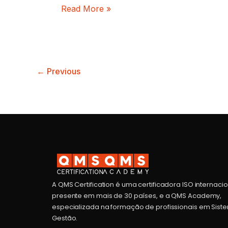
Read More »
←
Previous
A QMS Certification é uma certificadora ISO internaci
presente em mais de 30 países, e a QMS Academy,
especializada na formação de profissionais em Sist
Gestão.