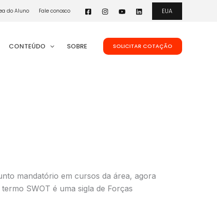
EUA
ea do Aluno
Fale conosco
CONTEÚDO
SOBRE
SOLICITAR COTAÇÃO
unto mandatório em cursos da área, agora
O termo SWOT é uma sigla de Forças