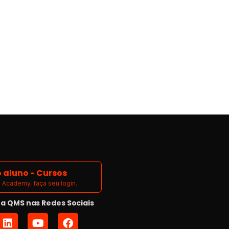
 aluno - Cursos
Academy, faça seu login.
 QMS nas Redes Sociais
L
Y
F
i
o
a