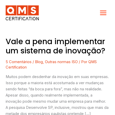
Ir
para
o
conteúdo
Vale a pena implementar
Vale
a
um sistema de inovação?
pena
implementar
5 Comentários
/
Blog
,
Outras normas ISO
/ Por
QMS
um
Certification
sistema
de
Muitos podem desdenhar da inovação em suas empresas.
inovação?
Isso porque a maioria está acostumada a ver mudanças
sendo feitas “da boca para fora”, mas não na realidade.
Apesar disso, quando realmente implementada, a
inovação pode mesmo mudar uma empresa para melhor.
A pesquisa Desenvolve SP, inclusive, mostrou que mais da
metade dos empresários paulistas pretende […]