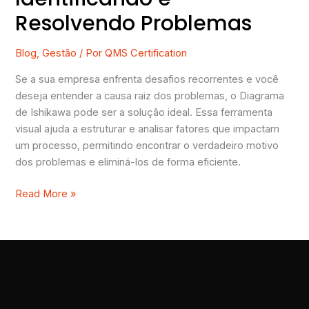
Resolvendo Problemas
Blog
,
Gestão
/ Por
QMS Certification
Se a sua empresa enfrenta desafios recorrentes e você
deseja entender a causa raiz dos problemas, o Diagrama
de Ishikawa pode ser a solução ideal. Essa ferramenta
visual ajuda a estruturar e analisar fatores que impactam
um processo, permitindo encontrar o verdadeiro motivo
dos problemas e eliminá-los de forma eficiente.
Read More »