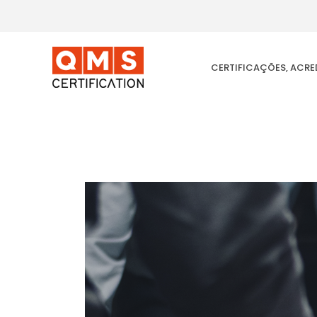
Ir
para
o
conteúdo
CERTIFICAÇÕES, ACR
Quais
são
os
tipos
de
riscos
enfrentados