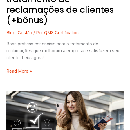
reclamações de clientes
(+bônus)
Blog
,
Gestão
/ Por
QMS Certification
Boas práticas essenciais para o tratamento de
reclamações que melhoram a empresa e satisfazem seu
cliente. Leia agora!
Read More »
3
formas
de
compreender
a
Satisfação