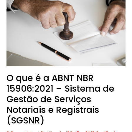
O
que
é
a
ABNT
NBR
15906:2021
–
Sistema
de
Gestão
O que é a ABNT NBR
de
15906:2021 – Sistema de
Serviços
Notariais
Gestão de Serviços
e
Notariais e Registrais
Registrais
(SGSNR)
(SGSNR)