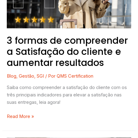
do
cliente
e
aumentar
resultados
3 formas de compreender
a Satisfação do cliente e
aumentar resultados
Blog
,
Gestão
,
SGI
/ Por
QMS Certification
Saiba como compreender a satisfação do cliente com os
três principais indicadores para elevar a satisfação nas
suas entregas, leia agora!
Read More »