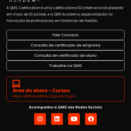
A QMS Certification é uma certificadora ISO internacional presente
em mais de 30 países, e a QMS Academy, especializada na
formação de profissionais em Sistemas de Gestão.
Fale Conosco
Consulta de certificado de empresa
Consulta de certificado de aluno
Trabalhe na QMS
Área do aluno - Cursos
Aluno QMS Academy, faça seu login.
Acompanhe a QMS nas Redes Sociais
I
L
Y
F
n
i
o
a
s
n
u
c