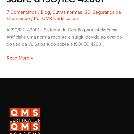
7 Comentários
/
Blog
,
Outras normas ISO
,
Segurança da
Informação
/ Por
QMS Certification
A ISO/IEC 42001 – Sistema de Gestão para Inteligência
Artificial é uma norma recente e surgiu devido ao avanço
do uso da IA. Saiba tudo sobre a ISO/IEC 42001.
Read More »