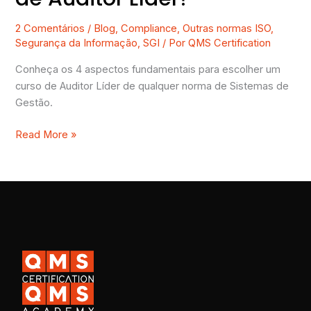
2 Comentários
/
Blog
,
Compliance
,
Outras normas ISO
,
Segurança da Informação
,
SGI
/ Por
QMS Certification
Conheça os 4 aspectos fundamentais para escolher um
curso de Auditor Líder de qualquer norma de Sistemas de
Gestão.
Read More »