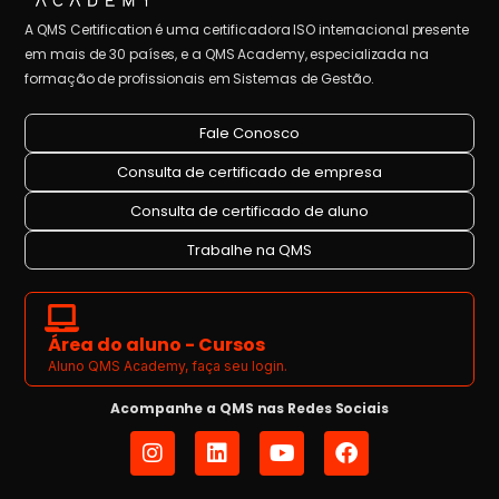
A QMS Certification é uma certificadora ISO internacional presente
em mais de 30 países, e a QMS Academy, especializada na
formação de profissionais em Sistemas de Gestão.
Fale Conosco
Consulta de certificado de empresa
Consulta de certificado de aluno
Trabalhe na QMS
Área do aluno - Cursos
Aluno QMS Academy, faça seu login.
Acompanhe a QMS nas Redes Sociais
I
L
Y
F
n
i
o
a
s
n
u
c