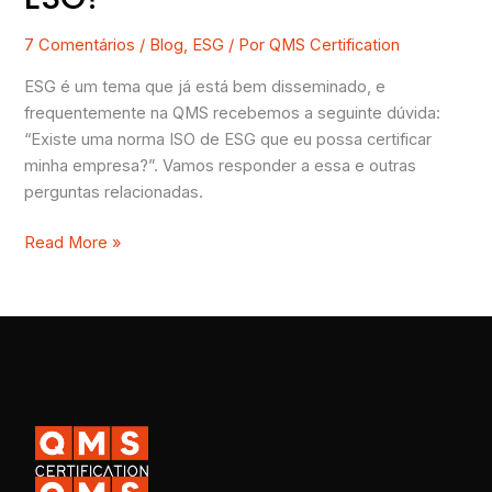
7 Comentários
/
Blog
,
ESG
/ Por
QMS Certification
ESG é um tema que já está bem disseminado, e
frequentemente na QMS recebemos a seguinte dúvida:
“Existe uma norma ISO de ESG que eu possa certificar
minha empresa?”. Vamos responder a essa e outras
perguntas relacionadas.
Read More »