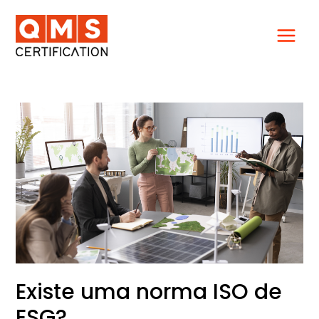
Ir
para
o
conteúdo
Existe
uma
norma
ISO
de
ESG?
Existe uma norma ISO de
ESG?