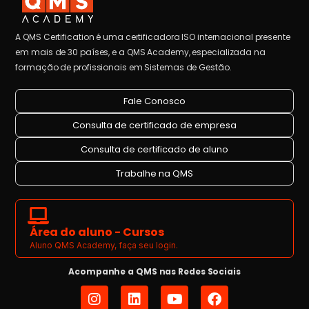
A QMS Certification é uma certificadora ISO internacional presente
em mais de 30 países, e a QMS Academy, especializada na
formação de profissionais em Sistemas de Gestão.
Fale Conosco
Consulta de certificado de empresa
Consulta de certificado de aluno
Trabalhe na QMS
Área do aluno - Cursos
Aluno QMS Academy, faça seu login.
Acompanhe a QMS nas Redes Sociais
I
L
Y
F
n
i
o
a