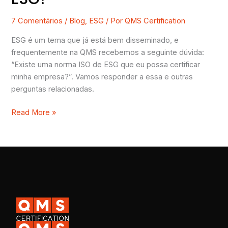
7 Comentários
/
Blog
,
ESG
/ Por
QMS Certification
ESG é um tema que já está bem disseminado, e
frequentemente na QMS recebemos a seguinte dúvida:
“Existe uma norma ISO de ESG que eu possa certificar
minha empresa?”. Vamos responder a essa e outras
perguntas relacionadas.
Read More »