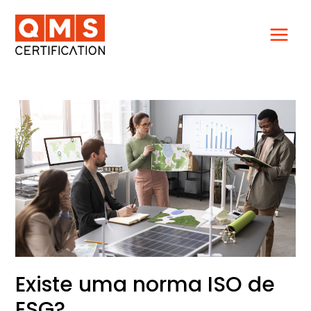
Ir
para
o
conteúdo
Existe
uma
norma
ISO
de
ESG?
Existe uma norma ISO de
ESG?