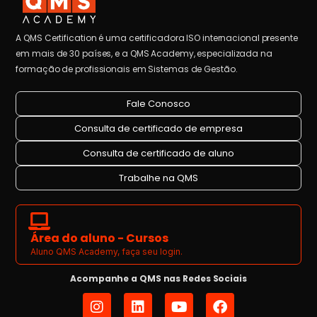
A QMS Certification é uma certificadora ISO internacional presente
em mais de 30 países, e a QMS Academy, especializada na
formação de profissionais em Sistemas de Gestão.
Fale Conosco
Consulta de certificado de empresa
Consulta de certificado de aluno
Trabalhe na QMS
Área do aluno - Cursos
Aluno QMS Academy, faça seu login.
Acompanhe a QMS nas Redes Sociais
I
L
Y
F
n
i
o
a