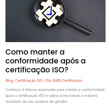
a
conformidade
após
a
certificação
ISO?
Como manter a
conformidade após a
certificação ISO?
Blog
,
Certificação ISO
/ Por
QMS Certification
Conheça 3 fatores essenciais para manter a conformidade
após a certificação ISO e saiba como extrair o máximo
resultado do seu sistema de gestão!