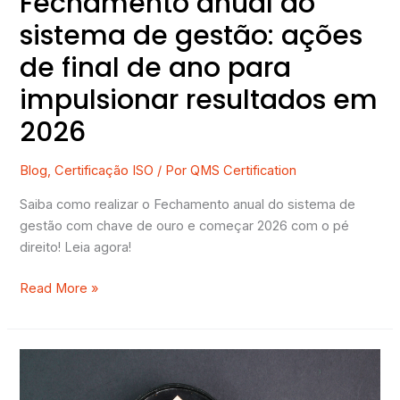
Fechamento anual do
resultados
sistema de gestão: ações
em
de final de ano para
2026
impulsionar resultados em
2026
Blog
,
Certificação ISO
/ Por
QMS Certification
Saiba como realizar o Fechamento anual do sistema de
gestão com chave de ouro e começar 2026 com o pé
direito! Leia agora!
Read More »
Como
manter