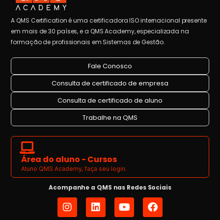
A QMS Certification é uma certificadora ISO internacional presente
em mais de 30 países, e a QMS Academy, especializada na
formação de profissionais em Sistemas de Gestão.
Fale Conosco
Consulta de certificado de empresa
Consulta de certificado de aluno
Trabalhe na QMS
Área do aluno - Cursos
Aluno QMS Academy, faça seu login.
Acompanhe a QMS nas Redes Sociais
I
L
Y
F
n
i
o
a