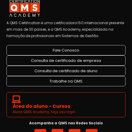
A QMS Certification é uma certificadora ISO internacional presente
em mais de 30 países, e a QMS Academy, especializada na
formação de profissionais em Sistemas de Gestão.
Fale Conosco
Consulta de certificado de empresa
Consulta de certificado de aluno
Trabalhe na QMS
Área do aluno - Cursos
Aluno QMS Academy, faça seu login.
Acompanhe a QMS nas Redes Sociais
I
L
Y
F