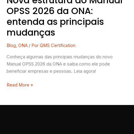
Nova estrutura do Manual
OPSS 2026 da ONA:
entenda as principais
mudanças
Blog
,
ONA
/ Por
QMS Certification
Conheça algumas das principais mudanças do novo
Manual OPSS 2026 da ONA e saiba como ele pode
beneficiar empresas e pessoas. Leia agora!
Read More »