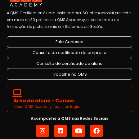
A QMS Certification é uma certificadora ISO internacional presente
em mais de 30 países, e a QMS Academy, especializada na
formação de profissionais em Sistemas de Gestão.
Fale Conosco
Consulta de certificado de empresa
Consulta de certificado de aluno
Trabalhe na QMS
Área do aluno - Cursos
Aluno QMS Academy, faça seu login.
Acompanhe a QMS nas Redes Sociais
I
L
Y
F
n
i
o
a