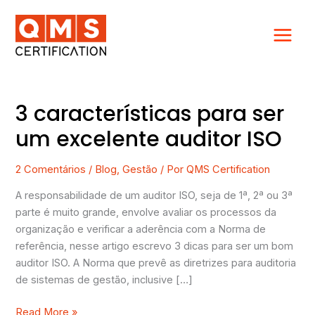
Ir
para
o
conteúdo
3 características para ser
3
características
um excelente auditor ISO
para
ser
2 Comentários
/
Blog
,
Gestão
/ Por
QMS Certification
um
excelente
A responsabilidade de um auditor ISO, seja de 1ª, 2ª ou 3ª
auditor
parte é muito grande, envolve avaliar os processos da
ISO
organização e verificar a aderência com a Norma de
referência, nesse artigo escrevo 3 dicas para ser um bom
auditor ISO. A Norma que prevê as diretrizes para auditoria
de sistemas de gestão, inclusive […]
Read More »