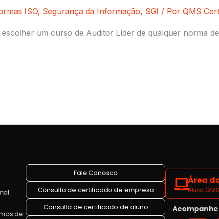
ormas ISO
,
Segurança da Informação
,
SGI
/ Por
QMS Certi
escolher um curso de Auditor Líder de qualquer norma de
Fale Conosco
Área do
Consulta de certificado de empresa
Aluno QMS 
onal
Consulta de certificado de aluno
Acompanhe a
emas de