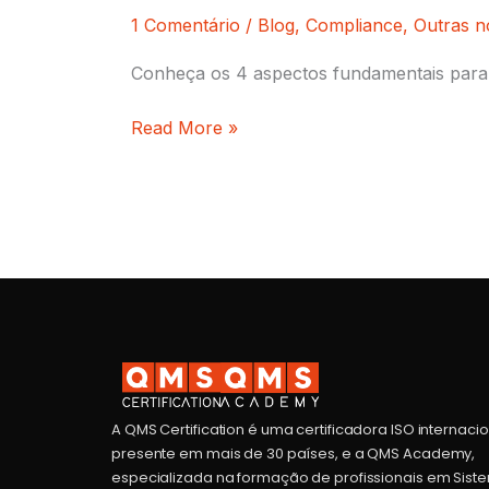
1 Comentário
/
Blog
,
Compliance
,
Outras n
Conheça os 4 aspectos fundamentais para 
Read More »
A QMS Certification é uma certificadora ISO internaci
presente em mais de 30 países, e a QMS Academy,
especializada na formação de profissionais em Sist