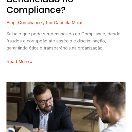
Compliance?
Blog
,
Compliance
/ Por
Gabriela Maluf
Saiba o que pode ser denunciado no Compliance, desde
fraudes e corrupção até assédio e discriminação,
garantindo ética e transparência na organização.
Read More »
[Guia
Completo]
Tudo
sobre
a
ISO
37001:2016