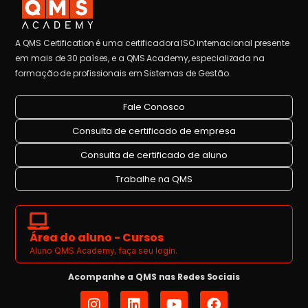
A QMS Certification é uma certificadora ISO internacional presente
em mais de 30 países, e a QMS Academy, especializada na
formação de profissionais em Sistemas de Gestão.
Fale Conosco
Consulta de certificado de empresa
Consulta de certificado de aluno
Trabalhe na QMS
Área do aluno - Cursos
Aluno QMS Academy, faça seu login.
Acompanhe a QMS nas Redes Sociais
I
L
Y
F