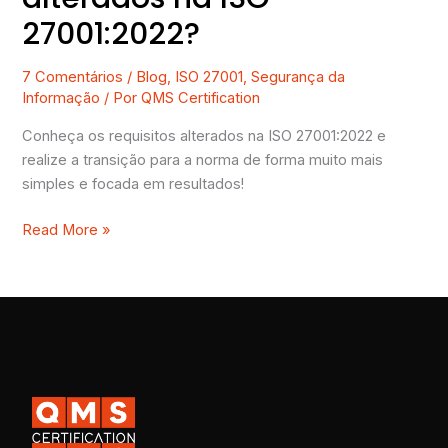
27001:2022?
7 Comentários
/
Blog
,
ISO 27001
,
Segurança da
Informação
/ Por
QMS Certification
Conheça os requisitos alterados na ISO 27001:2022 e
realize a transição para a norma de forma muito mais
simples e focada em resultados!
Read More »