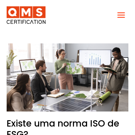
Ir
para
o
conteúdo
Existe
uma
norma
ISO
de
ESG?
Existe uma norma ISO de
ESG?