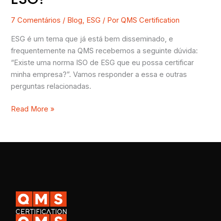
7 Comentários
/
Blog
,
ESG
/ Por
QMS Certification
ESG é um tema que já está bem disseminado, e
frequentemente na QMS recebemos a seguinte dúvida:
“Existe uma norma ISO de ESG que eu possa certificar
minha empresa?”. Vamos responder a essa e outras
perguntas relacionadas.
Read More »