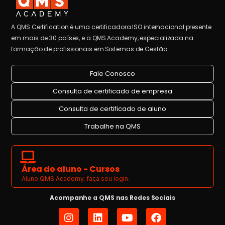
A QMS Certification é uma certificadora ISO internacional presente
em mais de 30 países, e a QMS Academy, especializada na
formação de profissionais em Sistemas de Gestão.
Fale Conosco
Consulta de certificado de empresa
Consulta de certificado de aluno
Trabalhe na QMS
Área do aluno - Cursos
Aluno QMS Academy, faça seu login.
Acompanhe a QMS nas Redes Sociais
I
L
Y
F
n
i
o
a