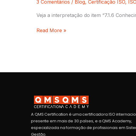
3 Comentários
/
Blog
,
Certificação ISO
,
IS
Veja a interpretação do item “7.1.6 Conhe
Read More »
A QMS Certification é uma certificadora ISO internaci
presente em mais de 30 países, e a QMS Academy,
especializada na formação de profissionais em Sist
Gestão.