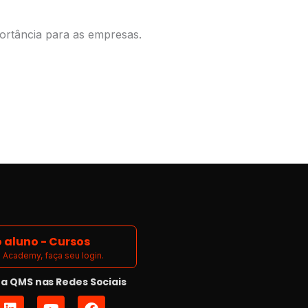
portância para as empresas.
 aluno - Cursos
Academy, faça seu login.
 QMS nas Redes Sociais
L
Y
F