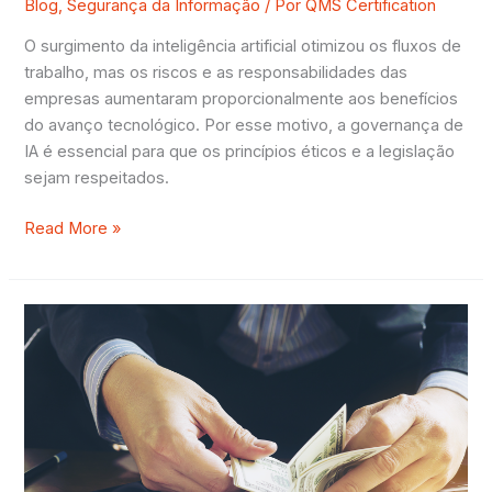
Blog
,
Segurança da Informação
/ Por
QMS Certification
O surgimento da inteligência artificial otimizou os fluxos de
trabalho, mas os riscos e as responsabilidades das
empresas aumentaram proporcionalmente aos benefícios
do avanço tecnológico. Por esse motivo, a governança de
IA é essencial para que os princípios éticos e a legislação
sejam respeitados.
Read More »
KYC
e
PLD:
o
que
é
e