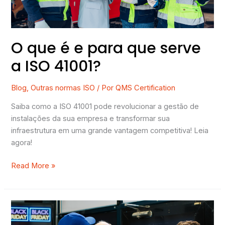
a
ISO
41001?
O que é e para que serve
a ISO 41001?
Blog
,
Outras normas ISO
/ Por
QMS Certification
Saiba como a ISO 41001 pode revolucionar a gestão de
instalações da sua empresa e transformar sua
infraestrutura em uma grande vantagem competitiva! Leia
agora!
Read More »
Tratamento
de