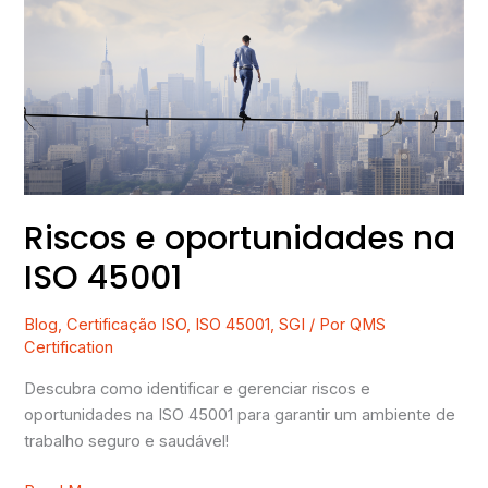
oportunidades
na
ISO
45001
Riscos e oportunidades na
ISO 45001
Blog
,
Certificação ISO
,
ISO 45001
,
SGI
/ Por
QMS
Certification
Descubra como identificar e gerenciar riscos e
oportunidades na ISO 45001 para garantir um ambiente de
trabalho seguro e saudável!