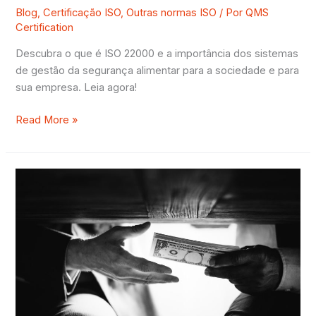
Blog
,
Certificação ISO
,
Outras normas ISO
/ Por
QMS
Certification
Descubra o que é ISO 22000 e a importância dos sistemas
de gestão da segurança alimentar para a sociedade e para
sua empresa. Leia agora!
Read More »
Por
que
se
certificar
na
ISO
37001?