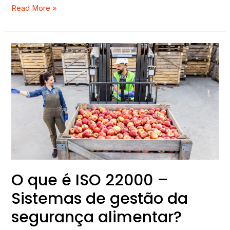
Read More »
O
que
é
ISO
22000
–
Sistemas
de
gestão
da
segurança
O que é ISO 22000 –
alimentar?
Sistemas de gestão da
segurança alimentar?