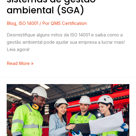
ambiental (SGA)
Blog
,
ISO 14001
/ Por
QMS Certification
Desmistifique alguns mitos da ISO 14001 e saiba como a
gestão ambiental pode ajudar sua empresa a lucrar mais!
Leia agora!
Read More »
O
que
é
e
para
que
serve