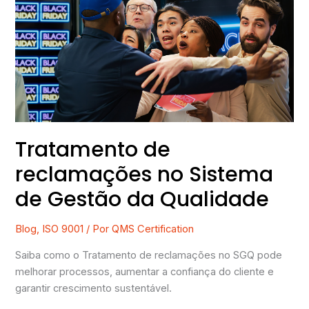
reclamações
no
Sistema
de
Gestão
da
Qualidade
Tratamento de
reclamações no Sistema
de Gestão da Qualidade
Blog
,
ISO 9001
/ Por
QMS Certification
Saiba como o Tratamento de reclamações no SGQ pode
melhorar processos, aumentar a confiança do cliente e
garantir crescimento sustentável.