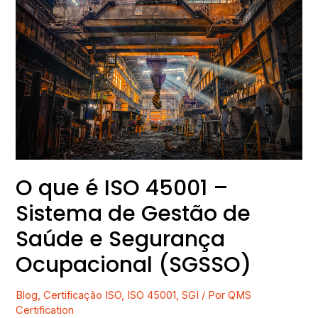
O
que
é
ISO
45001
–
Sistema
de
Gestão
de
Saúde
O que é ISO 45001 –
e
Sistema de Gestão de
Segurança
Ocupacional
Saúde e Segurança
(SGSSO)
Ocupacional (SGSSO)
Blog
,
Certificação ISO
,
ISO 45001
,
SGI
/ Por
QMS
Certification