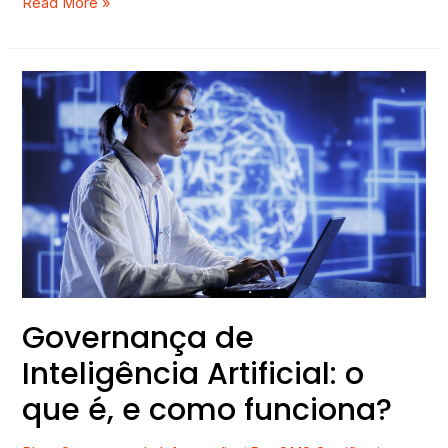
Read More »
Governança
de
Inteligência
Artificial:
o
que
é,
e
como
funciona?
Governança de
Inteligência Artificial: o
que é, e como funciona?