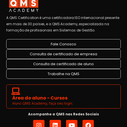
A QMS Certification é uma certificadora ISO internacional presente
em mais de 30 países, e a QMS Academy, especializada na
formação de profissionais em Sistemas de Gestão.
Fale Conosco
Consulta de certificado de empresa
Consulta de certificado de aluno
Trabalhe na QMS
Área do aluno - Cursos
Aluno QMS Academy, faça seu login.
Acompanhe a QMS nas Redes Sociais
I
L
Y
F