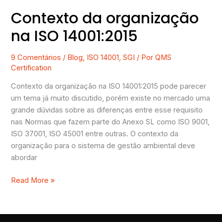
Contexto da organização
Contexto
da
na ISO 14001:2015
organização
na
9 Comentários
/
Blog
,
ISO 14001
,
SGI
/ Por
QMS
ISO
Certification
14001:2015
Contexto da organização na ISO 14001:2015 pode parecer
um tema já muito discutido, porém existe no mercado uma
grande dúvidas sobre as diferenças entre esse requisito
nas Normas que fazem parte do Anexo SL como ISO 9001,
ISO 37001, ISO 45001 entre outras. O contexto da
organização para o sistema de gestão ambiental deve
abordar
Read More »