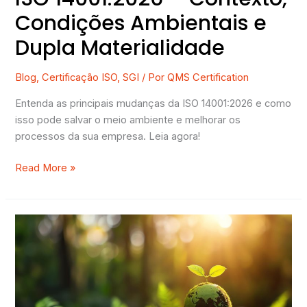
Condições Ambientais e
Dupla Materialidade
Blog
,
Certificação ISO
,
SGI
/ Por
QMS Certification
Entenda as principais mudanças da ISO 14001:2026 e como
isso pode salvar o meio ambiente e melhorar os
processos da sua empresa. Leia agora!
Read More »
O
que
é
Dupla
Materialidade
na