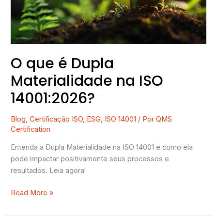
ISO
14001:2026?
O que é Dupla
Materialidade na ISO
14001:2026?
Blog
,
Certificação ISO
,
ESG
,
ISO 14001
/ Por
QMS
Certification
Entenda a Dupla Materialidade na ISO 14001 e como ela
pode impactar positivamente seus processos e
resultados. Leia agora!
Read More »