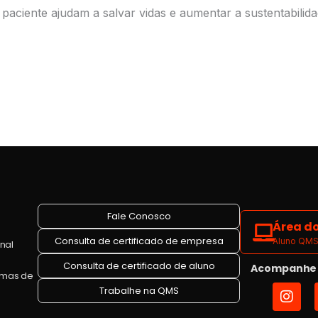
iente ajudam a salvar vidas e aumentar a sustentabilidade 
Fale Conosco
Área do
Consulta de certificado de empresa
Aluno QMS 
onal
Consulta de certificado de aluno
Acompanhe a
emas de
I
Trabalhe na QMS
n
s