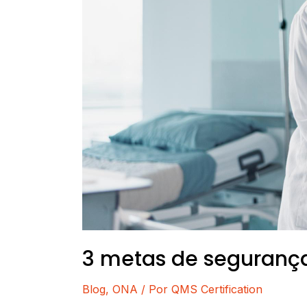
para
área
da
saúde!
3 metas de segurança
Blog
,
ONA
/ Por
QMS Certification