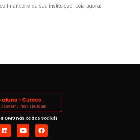
financeira da sua instituição. Leia agora!
 aluno - Cursos
Academy, faça seu login.
 QMS nas Redes Sociais
L
Y
F
i
o
a
n
u
c