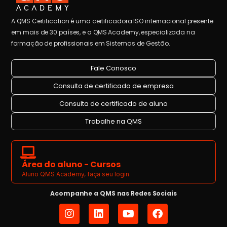
A QMS Certification é uma certificadora ISO internacional presente
em mais de 30 países, e a QMS Academy, especializada na
formação de profissionais em Sistemas de Gestão.
Fale Conosco
Consulta de certificado de empresa
Consulta de certificado de aluno
Trabalhe na QMS
Área do aluno - Cursos
Aluno QMS Academy, faça seu login.
Acompanhe a QMS nas Redes Sociais
I
L
Y
F
n
i
o
a