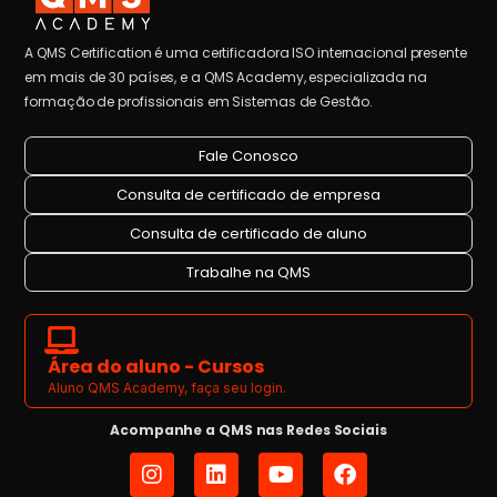
A QMS Certification é uma certificadora ISO internacional presente
em mais de 30 países, e a QMS Academy, especializada na
formação de profissionais em Sistemas de Gestão.
Fale Conosco
Consulta de certificado de empresa
Consulta de certificado de aluno
Trabalhe na QMS
Área do aluno - Cursos
Aluno QMS Academy, faça seu login.
Acompanhe a QMS nas Redes Sociais
I
L
Y
F
n
i
o
a