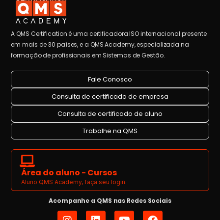
A QMS Certification é uma certificadora ISO internacional presente
em mais de 30 países, e a QMS Academy, especializada na
formação de profissionais em Sistemas de Gestão.
Fale Conosco
Consulta de certificado de empresa
Consulta de certificado de aluno
Trabalhe na QMS
Área do aluno - Cursos
Aluno QMS Academy, faça seu login.
Acompanhe a QMS nas Redes Sociais
I
L
Y
F