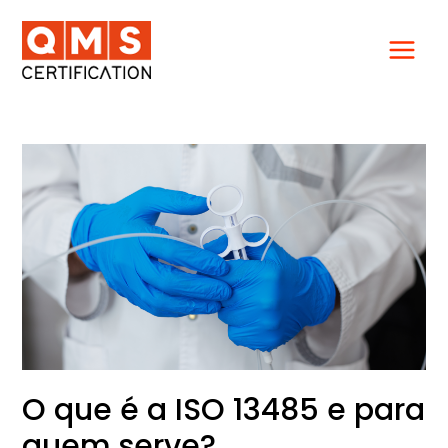
Ir
para
o
conteúdo
O
que
é
a
ISO
13485
e
para
quem
serve?
O que é a ISO 13485 e para
quem serve?