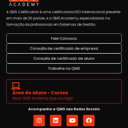
A QMS Certification é uma certificadora ISO internacional presente
em mais de 30 países, e a QMS Academy, especializada na
formação de profissionais em Sistemas de Gestão.
Fale Conosco
Consulta de certificado de empresa
Consulta de certificado de aluno
Trabalhe na QMS
Área do aluno - Cursos
Aluno QMS Academy, faça seu login.
Acompanhe a QMS nas Redes Sociais
I
L
Y
F
n
i
o
a