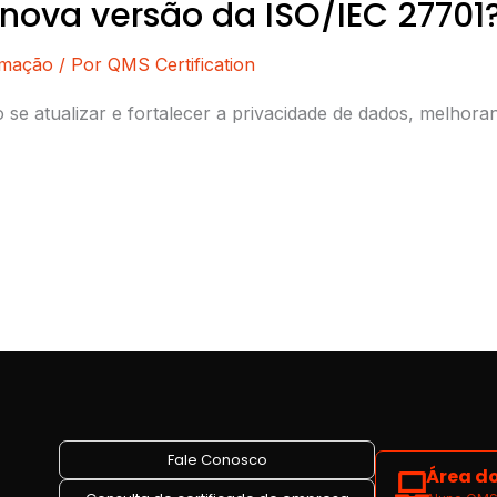
 nova versão da ISO/IEC 27701
rmação
/ Por
QMS Certification
se atualizar e fortalecer a privacidade de dados, melhor
Fale Conosco
Área do