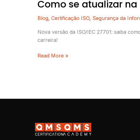
Como se atualizar na
Blog
,
Certificação ISO
,
Segurança da Info
Nova versão da ISO/IEC 27701: saiba como 
carreira!
Read More »