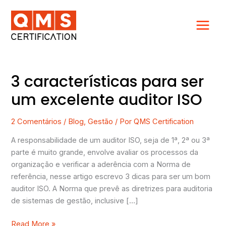
Ir
para
o
conteúdo
3 características para ser
3
características
um excelente auditor ISO
para
ser
2 Comentários
/
Blog
,
Gestão
/ Por
QMS Certification
um
excelente
A responsabilidade de um auditor ISO, seja de 1ª, 2ª ou 3ª
auditor
parte é muito grande, envolve avaliar os processos da
ISO
organização e verificar a aderência com a Norma de
referência, nesse artigo escrevo 3 dicas para ser um bom
auditor ISO. A Norma que prevê as diretrizes para auditoria
de sistemas de gestão, inclusive […]
Read More »