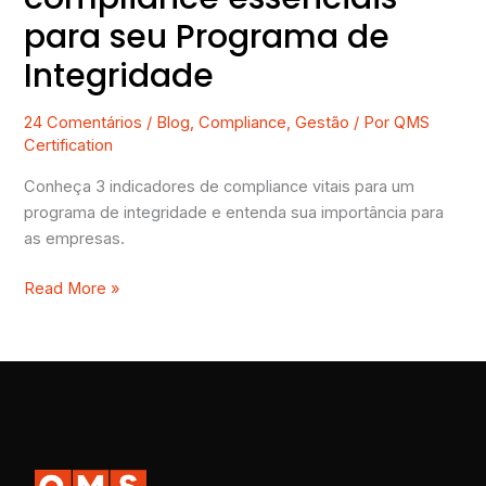
para seu Programa de
Integridade
24 Comentários
/
Blog
,
Compliance
,
Gestão
/ Por
QMS
Certification
Conheça 3 indicadores de compliance vitais para um
programa de integridade e entenda sua importância para
as empresas.
Read More »