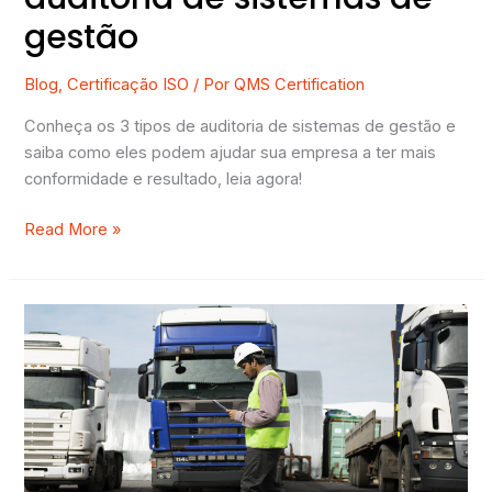
gestão
Blog
,
Certificação ISO
/ Por
QMS Certification
Conheça os 3 tipos de auditoria de sistemas de gestão e
saiba como eles podem ajudar sua empresa a ter mais
conformidade e resultado, leia agora!
Read More »
Conheça
o
SASSMAQ
(Sistema
de
Avaliação
de