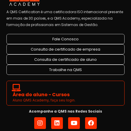
A QMS Certification é uma certificadora ISO internacional presente
em mais de 30 países, e a QMS Academy, especializada na
formação de profissionais em Sistemas de Gestão.
Fale Conosco
Consulta de certificado de empresa
Consulta de certificado de aluno
Trabalhe na QMS
Área do aluno - Cursos
Aluno QMS Academy, faça seu login.
Acompanhe a QMS nas Redes Sociais
I
L
Y
F
n
i
o
a