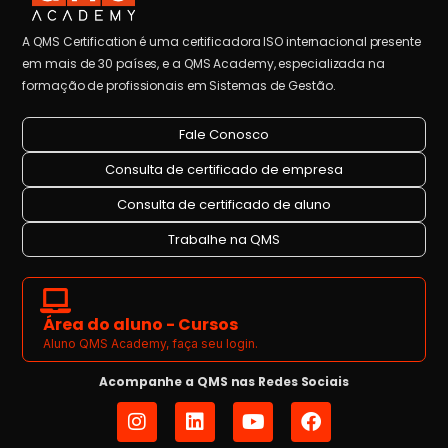
A QMS Certification é uma certificadora ISO internacional presente
em mais de 30 países, e a QMS Academy, especializada na
formação de profissionais em Sistemas de Gestão.
Fale Conosco
Consulta de certificado de empresa
Consulta de certificado de aluno
Trabalhe na QMS
Área do aluno - Cursos
Aluno QMS Academy, faça seu login.
Acompanhe a QMS nas Redes Sociais
I
L
Y
F
n
i
o
a