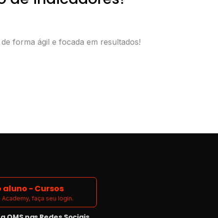
e forma ágil e focada em resultados!
 aluno - Cursos
Academy, faça seu login.
 QMS nas Redes Sociais