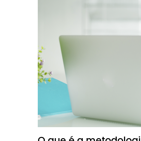
acompanhamento
de
indicadores?
O que é a metodolog