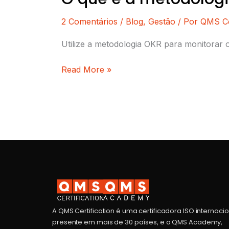
2 Comentários
/
Blog
,
Gestão
/ Por
QMS Cer
Utilize a metodologia OKR para monitorar
Read More »
A QMS Certification é uma certificadora ISO internaci
presente em mais de 30 países, e a QMS Academy,