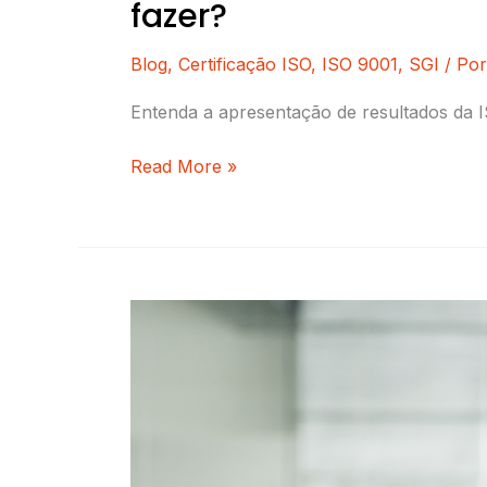
fazer?
Blog
,
Certificação ISO
,
ISO 9001
,
SGI
/ Po
Entenda a apresentação de resultados da I
Read More »
O
que
é
a
metodologia
OKR
para