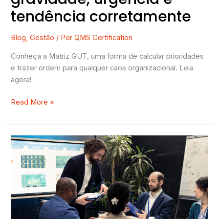
tendência corretamente
Blog
,
Gestão
/ Por
QMS Certification
Conheça a Matriz GUT, uma forma de calcular prioridades
e trazer ordem para qualquer caos organizacional. Leia
agora!
Read More »
Diagrama
de
Ishikawa:
Identificando
e
Resolvendo
Problemas